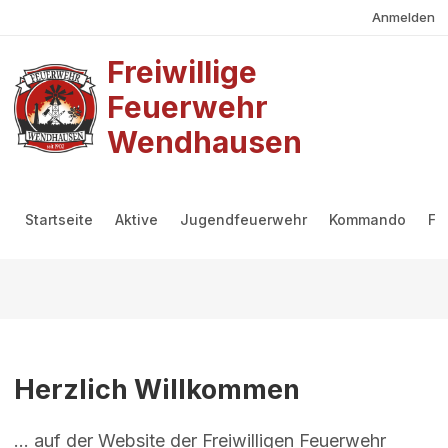
Benutzermenü
Direkt zum Inhalt
Anmelden
Freiwillige
Feuerwehr
Wendhausen
Hauptmenü
Startseite
Aktive
Jugendfeuerwehr
Kommando
Fö
Herzlich Willkommen
... auf der Website der Freiwilligen Feuerwehr