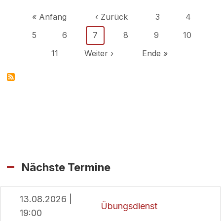
Seitennummerierung
Erste Seite
Vorherige Seite
Seite
Seite
« Anfang
‹ Zurück
3
4
Seite
Seite
Aktuelle Seite
Seite
Seite
Seite
5
6
7
8
9
10
Seite
Nächste Seite
Letzte Seite
11
Weiter ›
Ende »
Nächste Termine
13.08.2026 |
Übungsdienst
19:00