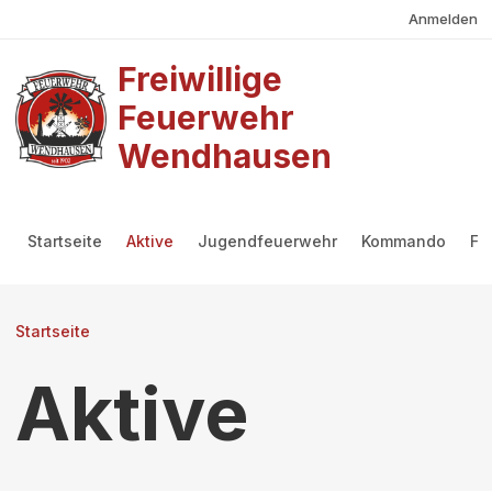
Benutzermenü
Direkt zum Inhalt
Anmelden
Freiwillige
Feuerwehr
Wendhausen
Hauptmenü
Startseite
Aktive
Jugendfeuerwehr
Kommando
Fö
Pfadnavigation
Startseite
Aktive