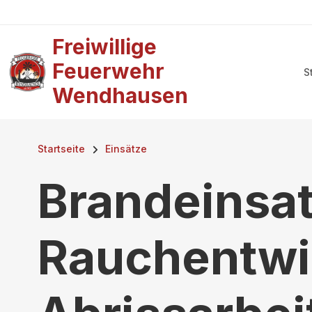
Benutzermenü
Direkt zum Inhalt
Freiwillige
Ha
Feuerwehr
S
Wendhausen
Pfadnavigation
Startseite
Einsätze
Brandeinsat
Rauchentwi