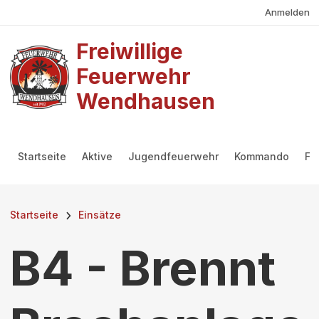
Benutzermenü
Direkt zum Inhalt
Anmelden
Freiwillige
Feuerwehr
Wendhausen
Hauptmenü
Startseite
Aktive
Jugendfeuerwehr
Kommando
Fö
Pfadnavigation
Startseite
Einsätze
B4 - Brennt