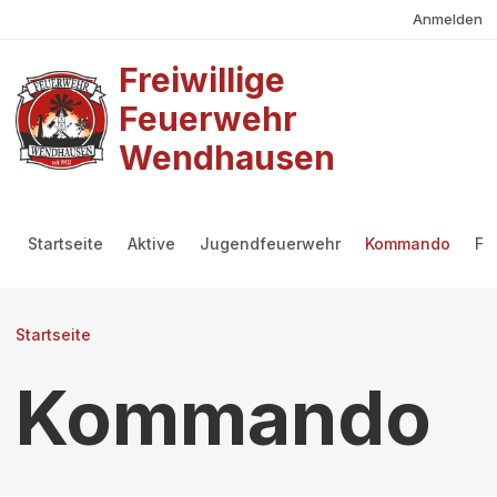
Benutzermenü
Direkt zum Inhalt
Anmelden
Freiwillige
Feuerwehr
Wendhausen
Hauptmenü
Startseite
Aktive
Jugendfeuerwehr
Kommando
Fö
Pfadnavigation
Startseite
Kommando