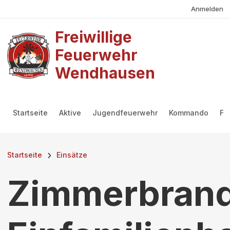
Benutzermenü
Direkt zum Inhalt
Anmelden
Freiwillige
Feuerwehr
Wendhausen
Hauptmenü
Startseite
Aktive
Jugendfeuerwehr
Kommando
Fö
Pfadnavigation
Startseite
Einsätze
Zimmerbran