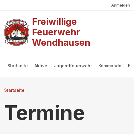
Benutzermenü
Direkt zum Inhalt
Anmelden
Freiwillige
Feuerwehr
Wendhausen
Hauptmenü
Startseite
Aktive
Jugendfeuerwehr
Kommando
Fö
Pfadnavigation
Startseite
Termine